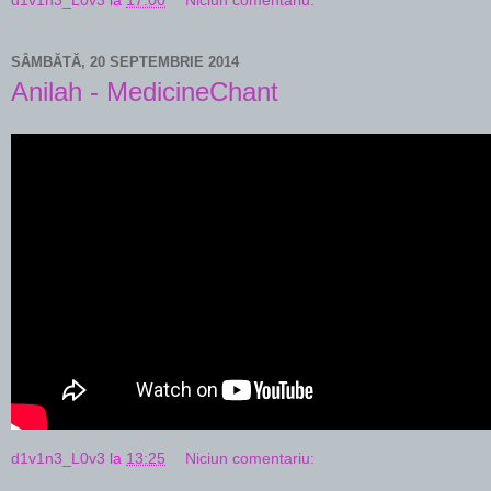
d1v1n3_L0v3
la
17:00
Niciun comentariu:
SÂMBĂTĂ, 20 SEPTEMBRIE 2014
Anilah - MedicineChant
d1v1n3_L0v3
la
13:25
Niciun comentariu: