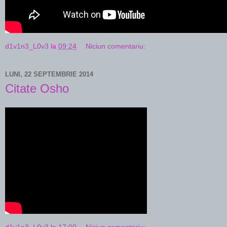
d1v1n3_L0v3
la
09:24
Niciun comentariu:
LUNI, 22 SEPTEMBRIE 2014
Citate Osho