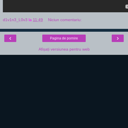
d1v1n3_L0v3
la
11:49
Niciun comentariu:
‹
›
Pagina de pornire
Afișați versiunea pentru web