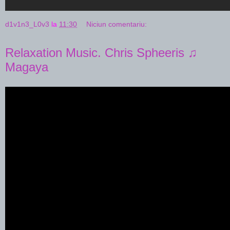
d1v1n3_L0v3
la
11:30
Niciun comentariu:
Relaxation Music. Chris Spheeris ♫
Magaya